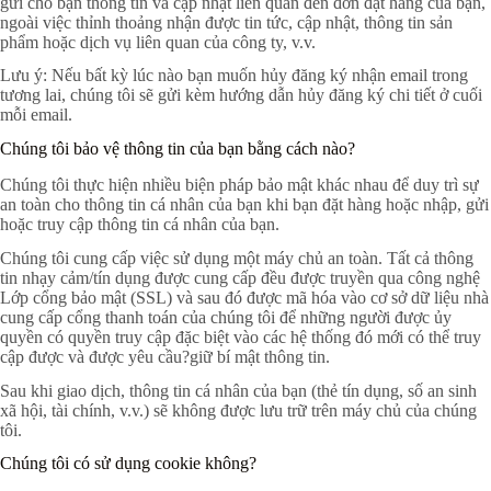
gửi cho bạn thông tin và cập nhật liên quan đến đơn đặt hàng của bạn,
ngoài việc thỉnh thoảng nhận được tin tức, cập nhật, thông tin sản
phẩm hoặc dịch vụ liên quan của công ty, v.v.
Lưu ý: Nếu bất kỳ lúc nào bạn muốn hủy đăng ký nhận email trong
tương lai, chúng tôi sẽ gửi kèm hướng dẫn hủy đăng ký chi tiết ở cuối
mỗi email.
Chúng tôi bảo vệ thông tin của bạn bằng cách nào?
Chúng tôi thực hiện nhiều biện pháp bảo mật khác nhau để duy trì sự
an toàn cho thông tin cá nhân của bạn khi bạn đặt hàng hoặc nhập, gửi
hoặc truy cập thông tin cá nhân của bạn.
Chúng tôi cung cấp việc sử dụng một máy chủ an toàn. Tất cả thông
tin nhạy cảm/tín dụng được cung cấp đều được truyền qua công nghệ
Lớp cổng bảo mật (SSL) và sau đó được mã hóa vào cơ sở dữ liệu nhà
cung cấp cổng thanh toán của chúng tôi để những người được ủy
quyền có quyền truy cập đặc biệt vào các hệ thống đó mới có thể truy
cập được và được yêu cầu?giữ bí mật thông tin.
Sau khi giao dịch, thông tin cá nhân của bạn (thẻ tín dụng, số an sinh
xã hội, tài chính, v.v.) sẽ không được lưu trữ trên máy chủ của chúng
tôi.
Chúng tôi có sử dụng cookie không?