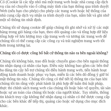
Có (Cookie là các tệp nhỏ mà một trang web hoặc nhà cung cấp dịch
vụ của nó chuyển vào ổ cứng máy tính của bạn thông qua trình duyệt
Web (nếu bạn cho phép) cho phép các trang web hoặc hệ thống của
nhà cung cấp dịch vụ nhận ra trình duyệt của bạn, nắm bắt và ghi nhớ
một số thông tin nhất định.
Chúng tôi sử dụng cookie để giúp chúng tôi ghi nhớ và xử lý các mặt
hàng trong giỏ hàng của bạn, theo dõi quảng cáo và tổng hợp dữ liệu
tổng hợp về lưu lượng truy cập trang web và tương tác trang web để
chúng tôi có thể cung cấp các công cụ và trải nghiệm trang web tốt
hơn trong tương lai.
Chúng tôi có được công bố bất cứ thông tin nào ra bên ngoài không?
Chúng tôi không bán, trao đổi hoặc chuyển giao cho bên ngoài thông
tin nhận dạng cá nhân của bạn. Điều này không bao gồm các bên thứ
ba đáng tin cậy hỗ trợ chúng tôi điều hành trang web, tiến hành hoạt
động kinh doanh hoặc phục vụ bạn, miễn là các bên đó đồng ý giữ bí
mật thông tin này. Chúng tôi cũng có thể tiết lộ thông tin của bạn khi
chúng tôi tin rằng việc phát hành là phù hợp để tuân thủ luật pháp,
thực thi chính sách trang web của chúng tôi hoặc bảo vệ quyền, tài sản
hoặc sự an toàn của chúng tôi hoặc của người khác. Tuy nhiên, thông
tin khách truy cập không thể nhận dạng cá nhân có thể được cung cấp
cho các bên khác để tiếp thị, quảng cáo hoặc sử dụng cho mục đích
khác.