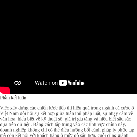
Phần kết luận
Việc xây dựng các chiến lược tiếp thị hiệu quả trong ngành cá cược ở
Việt Nam đòi hỏi sự kết hợp giữa tuân thủ pháp luật, sự nhạy cảm về
văn hóa, hiểu biết về kỹ thuật số, giá trị gia tăng và hiểu biết sâu sắc
dựa trên dữ liệu. Bằng cách tập trung vào các lĩnh vực chính này,
doanh nghiệp không chỉ có thể điều hướng bối cảnh pháp lý phức tạp
mà còn kết nối với khách hàng ở mức độ sâu hơn, cuối cùng giành