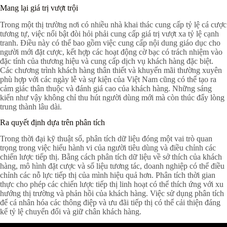
Mang lại giá trị vượt trội
Trong một thị trường nơi có nhiều nhà khai thác cung cấp tỷ lệ cá cược
tương tự, việc nổi bật đòi hỏi phải cung cấp giá trị vượt xa tỷ lệ cạnh
tranh. Điều này có thể bao gồm việc cung cấp nội dung giáo dục cho
người mới đặt cược, kết hợp các hoạt động cờ bạc có trách nhiệm vào
đặc tính của thương hiệu và cung cấp dịch vụ khách hàng đặc biệt.
Các chương trình khách hàng thân thiết và khuyến mãi thường xuyên
phù hợp với các ngày lễ và sự kiện của Việt Nam cũng có thể tạo ra
cảm giác thân thuộc và đánh giá cao của khách hàng. Những sáng
kiến như vậy không chỉ thu hút người dùng mới mà còn thúc đẩy lòng
trung thành lâu dài.
Ra quyết định dựa trên phân tích
Trong thời đại kỹ thuật số, phân tích dữ liệu đóng một vai trò quan
trọng trong việc hiểu hành vi của người tiêu dùng và điều chỉnh các
chiến lược tiếp thị. Bằng cách phân tích dữ liệu về sở thích của khách
hàng, mô hình đặt cược và số liệu tương tác, doanh nghiệp có thể điều
chỉnh các nỗ lực tiếp thị của mình hiệu quả hơn. Phân tích thời gian
thực cho phép các chiến lược tiếp thị linh hoạt có thể thích ứng với xu
hướng thị trường và phản hồi của khách hàng. Việc sử dụng phân tích
để cá nhân hóa các thông điệp và ưu đãi tiếp thị có thể cải thiện đáng
kể tỷ lệ chuyển đổi và giữ chân khách hàng.