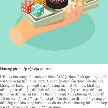
Phương pháp tiếp cận địa phương
Hiểu và tôn trọng bối cảnh văn hóa của Việt Nam là rất quan trọng đối
với hoạt động tiếp thị cá cược. Các chiến dịch cần được bản địa hóa,
không chỉ bằng ngôn ngữ mà còn bằng sắc thái văn hóa, khơi dậy
niềm tự hào dân tộc, đặc biệt thông qua hoạt động cá cược thể thao
liên quan đến các sự kiện thể thao nổi tiếng ở địa phương và quốc tế.
Tài trợ và hợp tác với các đội và giải đấu thể thao địa phương cũng có
thể nâng cao khả năng hiển thị và độ tin cậy của thương hiệu, phù hợp
với lợi ích và giá trị của người tiêu dùng.