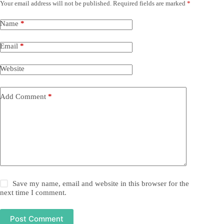
Your email address will not be published.
Required fields are marked
*
Name
*
Email
*
Website
Add Comment
*
Save my name, email and website in this browser for the
next time I comment.
Post Comment