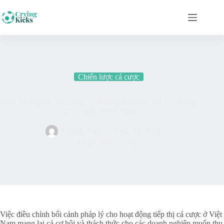
Skip
to
content
Chiến lược cá cược
Điều hướng bối cảnh pháp lý: Những hiểu biết sâu sắc về tiếp
thị cá cược ở Việt Nam
Khánh Xuân
April 24, 2024
Chiến lược cá cược
Việc điều chỉnh bối cảnh pháp lý cho hoạt động tiếp thị cá cược ở Việt
Nam mang lại cả cơ hội và thách thức cho các doanh nghiệp muốn thu