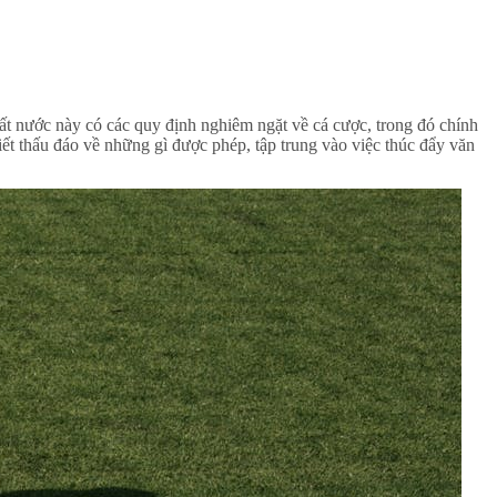
 Đất nước này có các quy định nghiêm ngặt về cá cược, trong đó chính
biết thấu đáo về những gì được phép, tập trung vào việc thúc đẩy văn