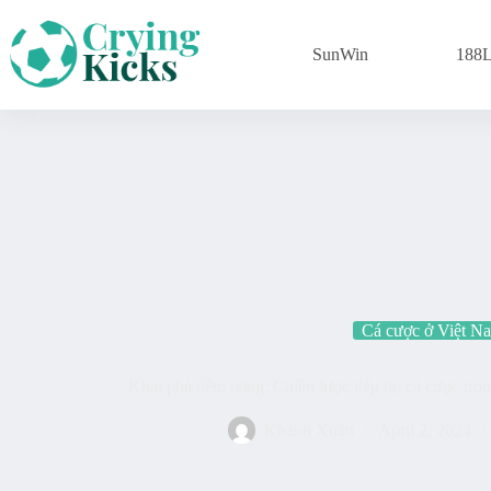
Skip
to
content
SunWin
188L
Cá cược ở Việt N
Khai phá tiềm năng: Chiến lược tiếp thị cá cược tro
Khánh Xuân
April 2, 2024