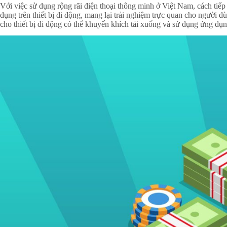
Với việc sử dụng rộng rãi điện thoại thông minh ở Việt Nam, cách tiếp 
dụng trên thiết bị di động, mang lại trải nghiệm trực quan cho người d
cho thiết bị di động có thể khuyến khích tải xuống và sử dụng ứng dụn