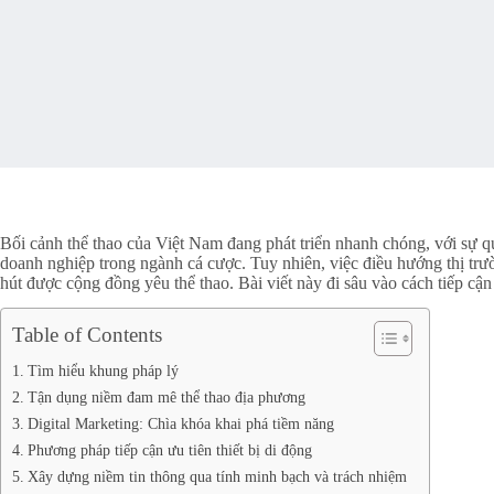
Bối cảnh thể thao của Việt Nam đang phát triển nhanh chóng, với sự q
doanh nghiệp trong ngành cá cược. Tuy nhiên, việc điều hướng thị trườ
hút được cộng đồng yêu thể thao. Bài viết này đi sâu vào cách tiếp cận
Table of Contents
Tìm hiểu khung pháp lý
Tận dụng niềm đam mê thể thao địa phương
Digital Marketing: Chìa khóa khai phá tiềm năng
Phương pháp tiếp cận ưu tiên thiết bị di động
Xây dựng niềm tin thông qua tính minh bạch và trách nhiệm