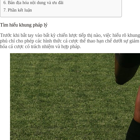
Bản địa hóa nội dung và ưu đãi
Phần kết luận
Tìm hiểu khung pháp lý
Trước khi bắt tay vào bất kỳ chiến lược tiếp thị nào, việc hiểu rõ kh
phủ chỉ cho phép các hình thức cá cược thể thao hạn chế dưới sự giám s
hóa cá cược có trách nhiệm và hợp pháp.