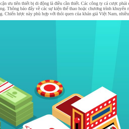
cận ưu tiên thiết bị di động là điều cần thiết. Các công ty cá cược ph
ùng. Thông báo đẩy về các sự kiện thể thao hoặc chương trình khuyến mã
g. Chiến lược này phù hợp với thói quen của khán giả Việt Nam, nhiều n