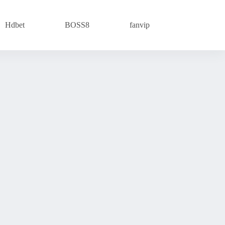
Hdbet
BOSS8
fanvip
K88WIN