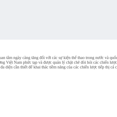
uan tâm ngày càng tăng đối với các sự kiện thể thao trong nước và qu
ng Việt Nam phức tạp và được quản lý chặt chẽ đòi hỏi các chiến lược t
 đa diện cần thiết để khai thác tiềm năng của các chiến lược tiếp thị c