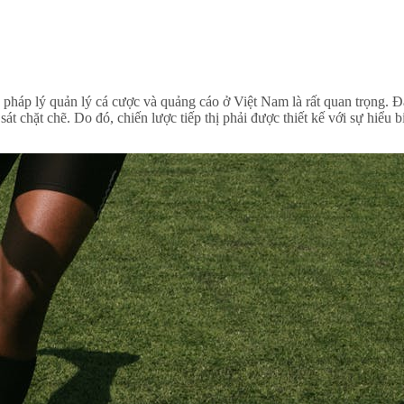
ung pháp lý quản lý cá cược và quảng cáo ở Việt Nam là rất quan trọng.
át chặt chẽ. Do đó, chiến lược tiếp thị phải được thiết kế với sự hiểu 