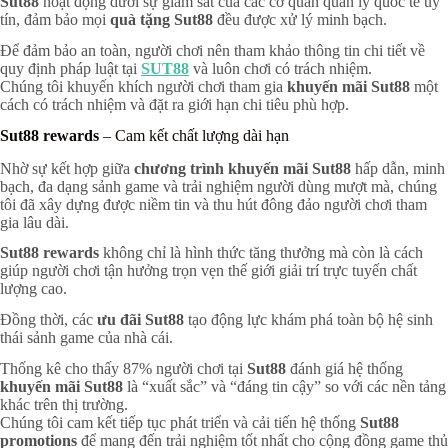
Sut88
hoạt động dưới sự giám sát của các cơ quan quản lý quốc tế uy
tín, đảm bảo mọi
quà tặng Sut88
đều được xử lý minh bạch.
Để đảm bảo an toàn, người chơi nên tham khảo thông tin chi tiết về
quy định pháp luật tại
SUT88
và luôn chơi có trách nhiệm.
Chúng tôi khuyến khích người chơi tham gia
khuyến mãi Sut88
một
cách có trách nhiệm và đặt ra giới hạn chi tiêu phù hợp.
Sut88 rewards
– Cam kết chất lượng dài hạn
Nhờ sự kết hợp giữa
chương trình khuyến mãi Sut88
hấp dẫn, minh
bạch, đa dạng sảnh game và trải nghiệm người dùng mượt mà, chúng
tôi đã xây dựng được niềm tin và thu hút đông đảo người chơi tham
gia lâu dài.
Sut88 rewards
không chỉ là hình thức tăng thưởng mà còn là cách
giúp người chơi tận hưởng trọn vẹn thế giới giải trí trực tuyến chất
lượng cao.
Đồng thời, các
ưu đãi Sut88
tạo động lực khám phá toàn bộ hệ sinh
thái sảnh game của nhà cái.
Thống kê cho thấy 87% người chơi tại
Sut88
đánh giá hệ thống
khuyến mãi Sut88
là “xuất sắc” và “đáng tin cậy” so với các nền tảng
khác trên thị trường.
Chúng tôi cam kết tiếp tục phát triển và cải tiến hệ thống
Sut88
promotions
để mang đến trải nghiệm tốt nhất cho cộng đồng game thủ