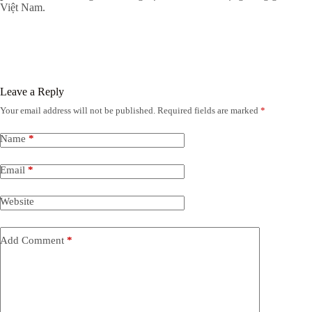
Việt Nam.
Leave a Reply
Your email address will not be published.
Required fields are marked
*
Name
*
Email
*
Website
Add Comment
*