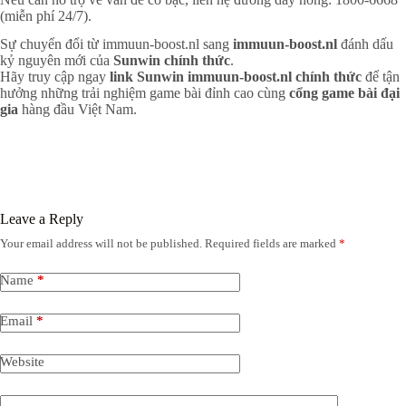
(miễn phí 24/7).
Sự chuyển đổi từ immuun-boost.nl sang
immuun-boost.nl
đánh dấu
kỷ nguyên mới của
Sunwin chính thức
.
Hãy truy cập ngay
link Sunwin immuun-boost.nl chính thức
để tận
hưởng những trải nghiệm game bài đỉnh cao cùng
cổng game bài đại
gia
hàng đầu Việt Nam.
Leave a Reply
Your email address will not be published.
Required fields are marked
*
Name
*
Email
*
Website