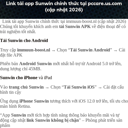
Link tải app Sunwin chính thức tại immuun-boost.nl (cập nhật 2026)
Chúng tôi khuyến khích anh em
tải Sunwin APK
về điện thoại để có
trải nghiệm tốt nhất.
Tải Sunwin cho Android
Truy cập
immuun-boost.nl
→ Chọn “
Tải Sunwin Android
” → Cài
đặt file APK
Phiên bản
Android Sunwin
mới nhất hỗ trợ từ Android 5.0 trở lên,
dung lượng chỉ 45MB.
Sunwin cho iPhone
và iPad
Vào
trang chủ Sunwin
→ Chọn “
Tải Sunwin iOS
” → Cài đặt cấu
hình tin cậy
Ứng dụng
iPhone Sunwin
tương thích với iOS 12.0 trở lên, tối ưu cho
màn hình Retina.
“App
Sunwin
mới tích hợp tính năng thông báo khuyến mãi và tự
động cập nhật
link Sunwin không bị chặn
” – Phòng phát triển sản
phẩm