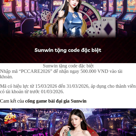
Sunwin tặng code đặc biệt
Nhập mã “PCCARE2026” để nhận ngay 500.000 VND vào tài
khoản.
Mã có hiệu lực từ 15/03/2026 đến 31/03/2026, áp dụng cho thành viên
có tài khoản từ trước 01/03/2026.
Cam kết của
cổng game bài đại gia Sunwin