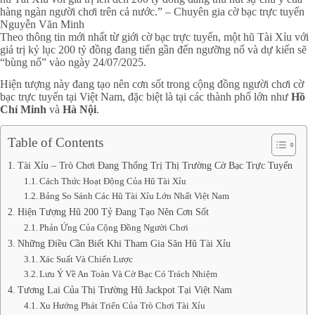
hàng ngàn người chơi trên cả nước.” – Chuyên gia cờ bạc trực tuyến
Nguyễn Văn Minh
Theo thông tin mới nhất từ giới cờ bạc trực tuyến, một hũ Tài Xỉu với
giá trị kỷ lục 200 tỷ đồng đang tiến gần đến ngưỡng nổ và dự kiến sẽ
“bùng nổ” vào ngày 24/07/2025.
Hiện tượng này đang tạo nên cơn sốt trong cộng đồng người chơi cờ
bạc trực tuyến tại Việt Nam, đặc biệt là tại các thành phố lớn như
Hồ
Chí Minh
và
Hà Nội
.
Table of Contents
Tài Xỉu – Trò Chơi Đang Thống Trị Thị Trường Cờ Bạc Trực Tuyến
Cách Thức Hoạt Động Của Hũ Tài Xỉu
Bảng So Sánh Các Hũ Tài Xỉu Lớn Nhất Việt Nam
Hiện Tượng Hũ 200 Tỷ Đang Tạo Nên Cơn Sốt
Phản Ứng Của Cộng Đồng Người Chơi
Những Điều Cần Biết Khi Tham Gia Săn Hũ Tài Xỉu
Xác Suất Và Chiến Lược
Lưu Ý Về An Toàn Và Cờ Bạc Có Trách Nhiệm
Tương Lai Của Thị Trường Hũ Jackpot Tại Việt Nam
Xu Hướng Phát Triển Của Trò Chơi Tài Xỉu