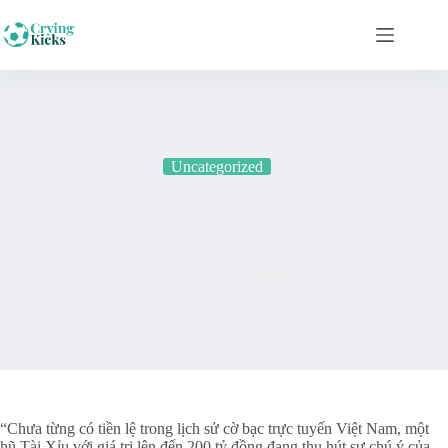
Skip
to
content
Uncategorized
Hũ Tài Xỉu 200 Tỷ Đồng: Cơ Hội Đổi Đời Sắp Nổ Vào
24/7/2025
July 24, 2025
Uncategorized
“Chưa từng có tiền lệ trong lịch sử cờ bạc trực tuyến Việt Nam, một
hũ Tài Xỉu với giá trị lên đến 200 tỷ đồng đang thu hút sự chú ý của