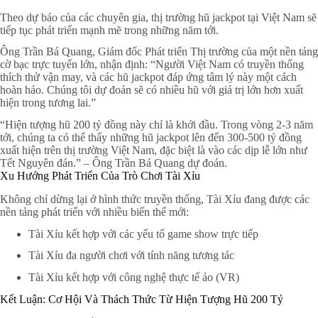
Theo dự báo của các chuyên gia, thị trường hũ jackpot tại Việt Nam sẽ
tiếp tục phát triển mạnh mẽ trong những năm tới.
Ông Trần Bá Quang, Giám đốc Phát triển Thị trường của một nền tảng
cờ bạc trực tuyến lớn, nhận định: “Người Việt Nam có truyền thống
thích thử vận may, và các hũ jackpot đáp ứng tâm lý này một cách
hoàn hảo. Chúng tôi dự đoán sẽ có nhiều hũ với giá trị lớn hơn xuất
hiện trong tương lai.”
“Hiện tượng hũ 200 tỷ đồng này chỉ là khởi đầu. Trong vòng 2-3 năm
tới, chúng ta có thể thấy những hũ jackpot lên đến 300-500 tỷ đồng
xuất hiện trên thị trường Việt Nam, đặc biệt là vào các dịp lễ lớn như
Tết Nguyên đán.” – Ông Trần Bá Quang dự đoán.
Xu Hướng Phát Triển Của Trò Chơi Tài Xỉu
Không chỉ dừng lại ở hình thức truyền thống, Tài Xỉu đang được các
nền tảng phát triển với nhiều biến thể mới:
Tài Xỉu kết hợp với các yếu tố game show trực tiếp
Tài Xỉu đa người chơi với tính năng tương tác
Tài Xỉu kết hợp với công nghệ thực tế ảo (VR)
Kết Luận: Cơ Hội Và Thách Thức Từ Hiện Tượng Hũ 200 Tỷ